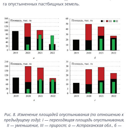
га опустыненных пастбищных земель.
Рис. 8. Изменение площадей опустынивания (по отношению к
предыдущему году): I — переходящая площадь опустынивания,
II — уменьшение, III — прирост; а — Астраханская обл., б —