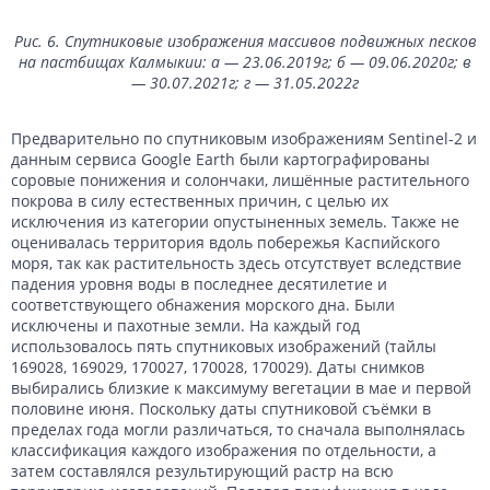
Рис. 6. Спутниковые изображения массивов подвижных песков
на пастбищах Калмыкии: а — 23.06.2019г; б — 09.06.2020г; в
— 30.07.2021г; г — 31.05.2022г
Предварительно по спутниковым изображениям Sentinel-2 и
данным сервиса Google Earth были картографированы
соровые понижения и солончаки, лишённые растительного
покрова в силу естественных причин, с целью их
исключения из категории опустыненных земель. Также не
оценивалась территория вдоль побережья Каспийского
моря, так как растительность здесь отсутствует вследствие
падения уровня воды в последнее десятилетие и
соответствующего обнажения морского дна. Были
исключены и пахотные земли. На каждый год
использовалось пять спутниковых изображений (тайлы
169028, 169029, 170027, 170028, 170029). Даты снимков
выбирались близкие к максимуму вегетации в мае и первой
половине июня. Поскольку даты спутниковой съёмки в
пределах года могли различаться, то сначала выполнялась
классификация каждого изображения по отдельности, а
затем составлялся результирующий растр на всю