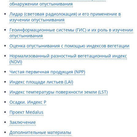
обнаружении опустынивания
Данные с российских спутников
Водное хозяйство
Водное хозяйство
Лидар (световая радиолокация) и его применение в
Топографические, тематические и специальные карты
Картография
Картография
изучении опустынивания
Геоинформационные системы (ГИС) и их роль в изучении
Банковское дело и Страхование
Судебная экспертиза
опустынивания
Оборона и Геопространственная разведка
Оценка опустынивания с помощью индексов вегетации
Нормализованный разностный вегетационный индекс
(NDVI)
Чистая первичная продукция (NPP)
Индекс площади листьев (LAI)
Индекс температуры поверхности земли (LST)
Осадки. Индекс P
Проект Medalus
Заключение
Дополнительные материалы