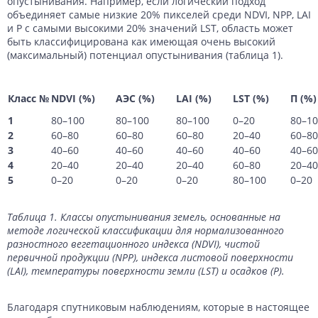
опустынивания. Например, если логический подход
объединяет самые низкие 20% пикселей среди NDVI, NPP, LAI
и P с самыми высокими 20% значений LST, область может
быть классифицирована как имеющая очень высокий
(максимальный) потенциал опустынивания (таблица 1).
Класс №
NDVI (%)
АЭС (%)
LAI (%)
LST (%)
П (%)
1
80–100
80–100
80–100
0–20
80–1
2
60–80
60–80
60–80
20–40
60–80
3
40–60
40–60
40–60
40–60
40–60
4
20–40
20–40
20–40
60–80
20–40
5
0–20
0–20
0–20
80–100
0–20
Таблица 1. Классы опустынивания земель, основанные на
методе логической классификации для нормализованного
разностного вегетационного индекса (NDVI), чистой
первичной продукции (NPP), индекса листовой поверхности
(LAI), температуры поверхности земли (LST) и осадков (P).
Благодаря спутниковым наблюдениям, которые в настоящее