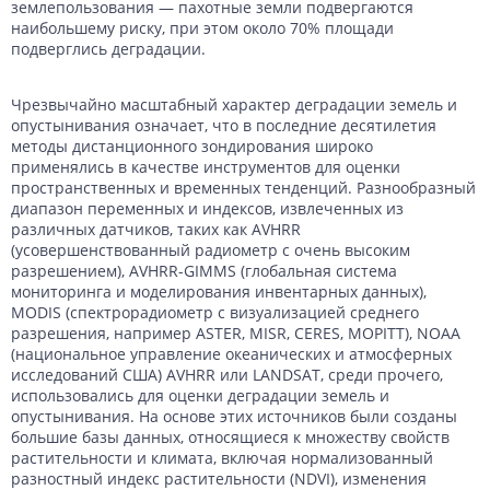
землепользования — пахотные земли подвергаются
наибольшему риску, при этом около 70% площади
подверглись деградации.
Чрезвычайно масштабный характер деградации земель и
опустынивания означает, что в последние десятилетия
методы дистанционного зондирования широко
применялись в качестве инструментов для оценки
пространственных и временных тенденций. Разнообразный
диапазон переменных и индексов, извлеченных из
различных датчиков, таких как AVHRR
(усовершенствованный радиометр с очень высоким
разрешением), AVHRR-GIMMS (глобальная система
мониторинга и моделирования инвентарных данных),
MODIS (спектрорадиометр с визуализацией среднего
разрешения, например ASTER, MISR, CERES, MOPITT), NOAA
(национальное управление океанических и атмосферных
исследований США) AVHRR или LANDSAT, среди прочего,
использовались для оценки деградации земель и
опустынивания. На основе этих источников были созданы
большие базы данных, относящиеся к множеству свойств
растительности и климата, включая нормализованный
разностный индекс растительности (NDVI), изменения