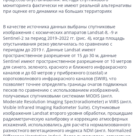
мониторинга фактически не имеют реальной альтернативы
при оценке его динамики на больших территориях
В качестве источника данных выбраны спутниковые
изображения с космических аппаратов Landsat-8, -9 и
Sentinel-2 за период 2019–2022 гг. (рис. 4), когда площадь
опустынивания резко увеличилась по сравнению с
периодом до 2019 г. Данные Landsat имеют
пространственное разрешение от 15 до 30 м, данные
Sentinel имеют пространственное разрешение от 10 метров
для синего, зеленого, красного и ближнего инфракрасного
каналов и до 60 метров у прибрежного (coastal) и
коротковолнового инфракрасного каналов (SWIR), что
позволяет точнее определять границы очагов подвижных
песков по сравнению с использованием изображений,
получаемых спутниковыми системами MODIS (англ.
Moderate Resolution Imaging Spectroradiometer) и VIIRS (англ.
Visible Infrared Imaging Radiometer Suite). Спутниковые
изображения Landsat второго уровня обработки, прошедшие
радиометрическую калибровку и коррекцию атмосферных
искажений, использовались для расчёта нормализованного
разностного вегетационного индекса NDVI (англ. Normalized