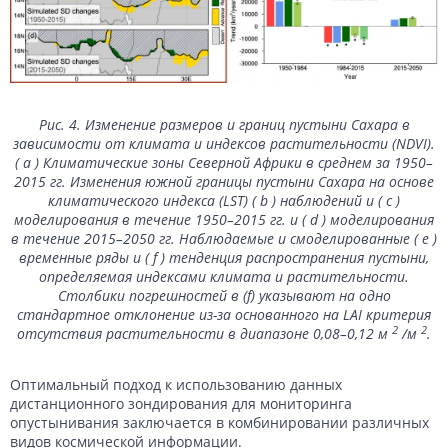
Рис. 4. Изменение размеров и границ пустыни Сахара в
зависимости от климата и индексов растительности (NDVI).
( а ) Климатические зоны Северной Африки в среднем за 1950–
2015 гг. Изменения южной границы пустыни Сахара на основе
климатического индекса (LST) ( b ) наблюдений и ( c )
моделирования в течение 1950–2015 гг. и ( d ) моделирования
в течение 2015–2050 гг. Наблюдаемые и смоделированные ( e )
временные ряды и ( f ) тенденция распространения пустыни,
определяемая индексами климата и растительности.
Столбики погрешностей в (f) указывают на одно
стандартное отклонение из-за основанного на LAI критерия
2
2
отсутствия растительности в диапазоне 0,08–0,12 м
/м
.
Оптимальный подход к использованию данных
дистанционного зондирования для мониторинга
опустынивания заключается в комбинировании различных
видов космической информации.