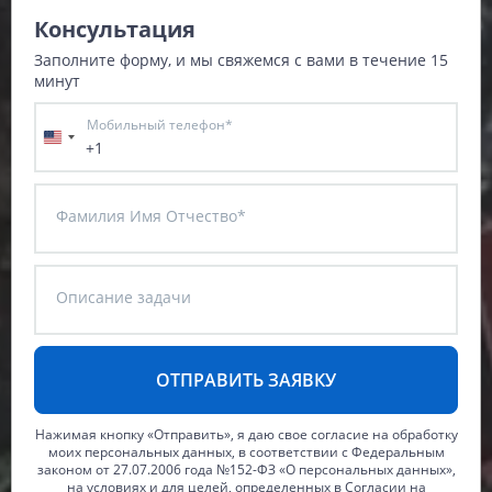
Данные с российских спутников
Водное хозяйство
Водное хозяйство
Консультация
Заполните форму, и мы свяжемся с вами в течение 15
Картография
Картография
Топографические, тематические и специальные карты
минут
Банковское дело и Страхование
Судебная экспертиза
Мобильный телефон*
+1
Оборона и Геопространственная разведка
Фамилия Имя Отчество*
Описание задачи
Нажимая кнопку «Отправить», я даю свое согласие на обработку
моих персональных данных, в соответствии с Федеральным
законом от 27.07.2006 года №152-ФЗ «О персональных данных»,
на условиях и для целей, определенных в Согласии на