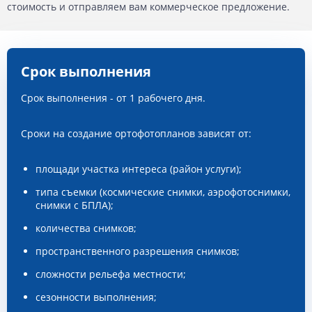
1:10000
от 0,5 $
от 100 руб
-
стоимость и отправляем вам коммерческое предложение.
1:25000 и 1:100000
от 0,1 $
-
-
Цена ортофотопланов зависит от сложности выполнения (от
Срок выполнения
количества снимков на территорию интереса, от рельефа
местности, требуется ли сшивка и ортокоррекция, от общего
Срок выполнения - от 1 рабочего дня.
объема) и рассчитывается индивидуально для каждого
заказчика.
Сроки на создание ортофотопланов зависят от:
площади участка интереса (район услуги);
типа съемки (космические снимки, аэрофотоснимки,
снимки с БПЛА);
количества снимков;
пространственного разрешения снимков;
сложности рельефа местности;
сезонности выполнения;