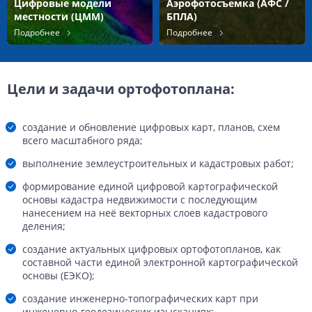
Цифровые модели
Аэрофотосъемка (АФС /
местности (ЦММ)
БПЛА)
Подробнее
Подробнее
Цели и задачи ортофотоплана:
создание и обновление цифровых карт, планов, схем
всего масштабного ряда;
выполнение землеустроительных и кадастровых работ;
формирование единой цифровой картографической
основы кадастра недвижимости с последующим
нанесением на неё векторных слоев кадастрового
деления;
создание актуальных цифровых ортофотопланов, как
составной части единой электронной картографической
основы (ЕЭКО);
создание инженерно-топографических карт при
инженерно-геодезических изысканиях;