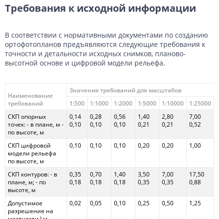
Требования к исходной информации
В соответствии с нормативными документами по созданию
ортофотопланов предъявляются следующие требования к
точности и детальности исходных снимков, планово-
высотной основе и цифровой модели рельефа.
Значения требований для масштабов
Наименование
требований
1:500
1:1000
1:2000
1:5000
1:10000
1:25000
СКП опорных
0,14
0,28
0,56
1,40
2,80
7,00
точек: - в плане, м -
0,10
0,10
0,10
0,21
0,21
0,52
по высоте, м
СКП цифровой
0,10
0,10
0,10
0,20
0,20
1,00
модели рельефа
по высоте, м
СКП контуров: - в
0,35
0,70
1,40
3,50
7,00
17,50
плане, м; - по
0,18
0,18
0,18
0,35
0,35
0,88
высоте, м
Допустимое
0,02
0,05
0,10
0,25
0,50
1,25
разрешение на
местности Lм,