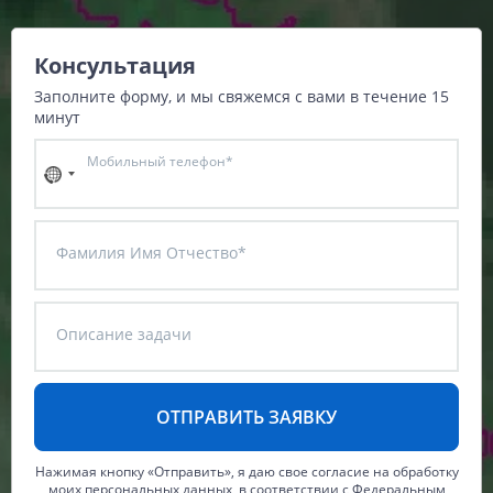
Данные с российских спутников
Водное хозяйство
Водное хозяйство
Консультация
Картография
Картография
Топографические, тематические и специальные карты
Заполните форму, и мы свяжемся с вами в течение 15
Банковское дело и Страхование
Судебная экспертиза
минут
Оборона и Геопространственная разведка
Мобильный телефон*
Фамилия Имя Отчество*
Описание задачи
Нажимая кнопку «Отправить», я даю свое согласие на обработку
моих персональных данных, в соответствии с Федеральным