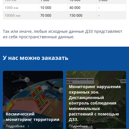
1000 км
10 000
40 000
-
10000 км
70 000
150 000
-
Так или иначе, любые исходные данные ДЗЗ представляют
из себя пространственные данные.
У нас можно заказать
Мониторинг нарушения
охранных зон.
Дистанционный
контроль соблюдения
минимальных
Космический
расстояний с помощью
мониторинг территории
ДЗЗ.
Подробнее
Подробнее