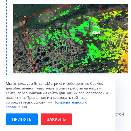
Распределение постоянных рассеивателей на
Мы используем Яндекс.Метрика и собственные Сookies
территории месторождения (фрагмент)
для обеспечения наилучшего опыта работы на нашем
сайте, персонализации сайта для наших пользователей и
аналитики. Продолжая использовать сайт вы
соглашаетесь с условиями
Пользовательского
соглашения
.
Используя результаты интерфероместрической
обработки составлена карта среднегодовых скоростей
ПРИНЯТЬ
ЗАКРЫТЬ
смещения;