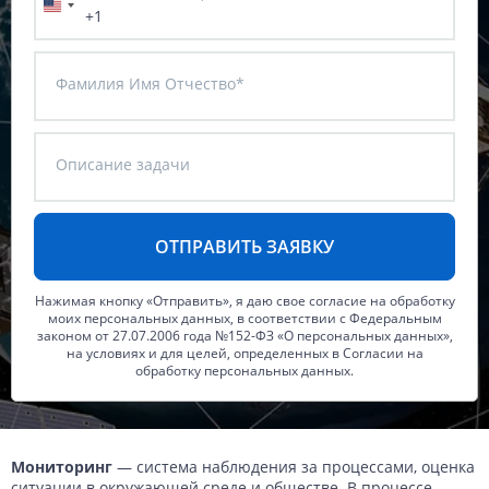
+1
Данные с российских спутников
Водное хозяйство
Водное хозяйство
Картография
Картография
Топографические, тематические и специальные карты
Фамилия Имя Отчество*
Банковское дело и Страхование
Судебная экспертиза
Оборона и Геопространственная разведка
Описание задачи
Нажимая кнопку «Отправить», я даю свое согласие на обработку
моих персональных данных, в соответствии с Федеральным
законом от 27.07.2006 года №152-ФЗ «О персональных данных»,
на условиях и для целей, определенных в Согласии на
обработку персональных данных.
Мониторинг
— система наблюдения за процессами, оценка
ситуации в окружающей среде и обществе. В процессе