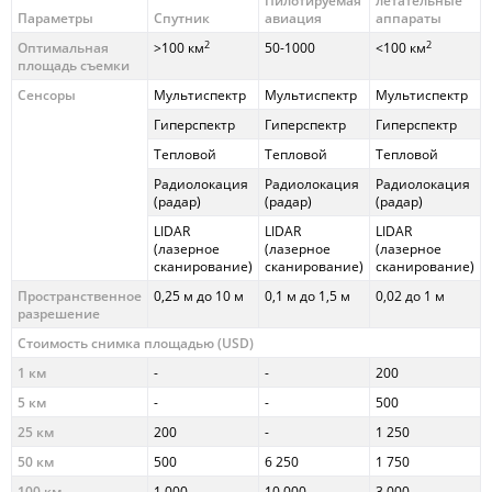
Пилотируемая
летательные
Параметры
Cпутник
авиация
аппараты
2
2
Оптимальная
>100 км
50-1000
<100 км
площадь съемки
Cенсоры
Мультиспектр
Мультиспектр
Мультиспектр
Гиперспектр
Гиперспектр
Гиперспектр
Тепловой
Тепловой
Тепловой
Радиолокация
Радиолокация
Радиолокация
(радар)
(радар)
(радар)
LIDAR
LIDAR
LIDAR
(лазерное
(лазерное
(лазерное
сканирование)
сканирование)
сканирование)
Пространственное
0,25 м до 10 м
0,1 м до 1,5 м
0,02 до 1 м
разрешение
Стоимость снимка площадью (USD)
1 км
-
-
200
5 км
-
-
500
25 км
200
-
1 250
50 км
500
6 250
1 750
100 км
1 000
10 000
3 000