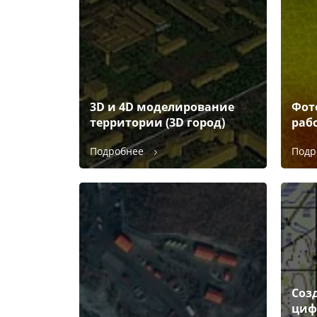
3D и 4D моделирование
Фот
территории (3D город)
раб
Подробнее
Подр
Соз
циф