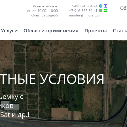
Режим работы:
+7-495-245-04-24
Об
пн-пт: 10:00 - 18:00
+7-916-352-39-41
сб-вс: Выходной
innoter@innoter.com
Услуги
Области применения
Проекты
Стат
НТНЫЕ УСЛОВИЯ
ъемку с
иков
Sat и др.!