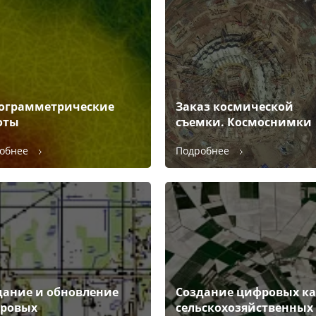
ограмметрические
Заказ космической
оты
съемки. Космоснимки
обнее
Подробнее
дание и обновление
Создание цифровых ка
ровых
сельскохозяйственных