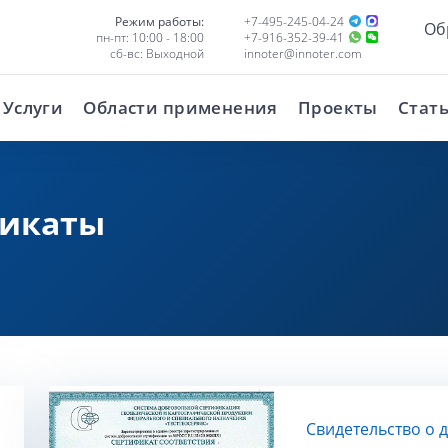
Режим работы:
+7-495-245-04-24
Об
пн-пт: 10:00 - 18:00
+7-916-352-39-41
сб-вс: Выходной
innoter@innoter.com
Услуги
Области применения
Проекты
Стат
фикаты
Свидетельство о 