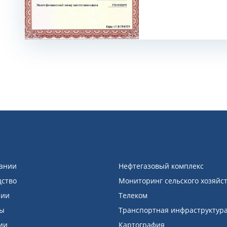
ании
Нефтегазовый комплекс
дство
Мониторинг сельского хозяйс
зии
Телеком
ды
Транспортная инфраструктур
ии
Картография