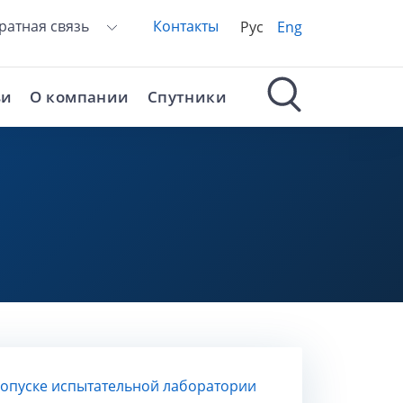
ратная связь
Контакты
Рус
Eng
ьи
О компании
Спутники
допуске испытательной лаборатории