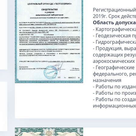
Регистрационный 
2019г. Срок дейст
Область допуска
- Картографическ
- Геодезическая 
- Гидрографическ
- Продукция, выр
содержащих резу
аэрокосмических
- Географически
федерального, ре
назначения
- Работы по издан
- Работы по прои
- Работы по созд
информационных 