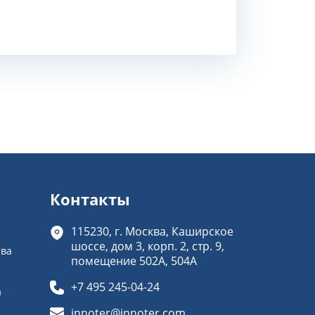
Контакты
115230, г. Москва, Каширское
шоссе, дом 3, корп. 2, стр. 9,
тва
помещение 502А, 504А
+7 495 245-04-24
а
innoter@innoter.com