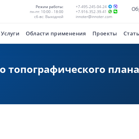
Режим работы:
+7-495-245-04-24
Об
пн-пт: 10:00 - 18:00
+7-916-352-39-41
сб-вс: Выходной
innoter@innoter.com
Услуги
Области применения
Проекты
Стат
о топографического плана