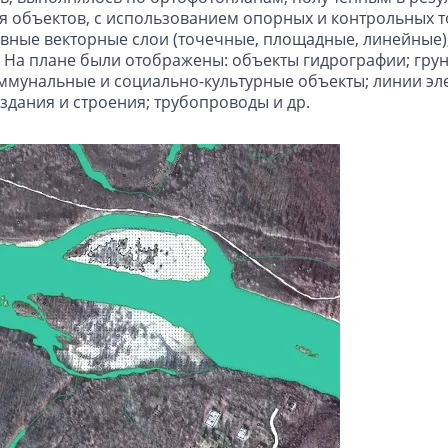
объектов, с использованием опорных и контрольных то
ные векторные слои (точечные, площадные, линейные),
. На плане были отображены: объекты гидрографии; гру
ммунальные и социально-культурные объекты; линии эле
дания и строения; трубопроводы и др.