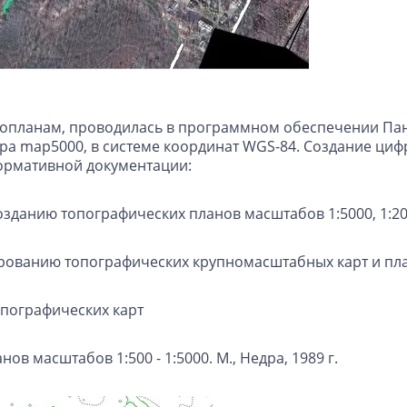
опланам, проводилась в программном обеспечении Панора
а map5000, в системе координат WGS-84. Создание циф
ормативной документации:
зданию топографических планов масштабов 1:5000, 1:2000
тированию топографических крупномасштабных карт и пл
опографических карт
ов масштабов 1:500 - 1:5000. М., Недра, 1989 г.