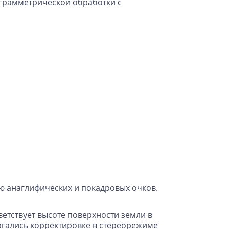
грамметрической обработки с
ю анаглифических и покадровых очков.
ветствует высоте поверхности земли в
ргались корректировке в стереорежиме