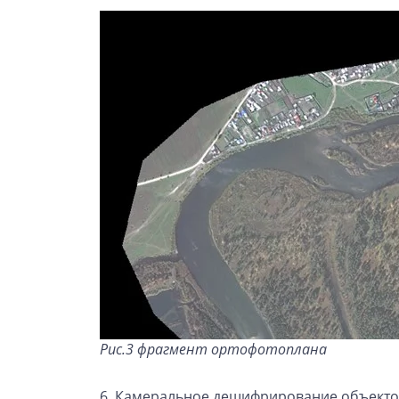
Рис.3 фрагмент ортофотоплана
6. Камеральное дешифрирование объекто