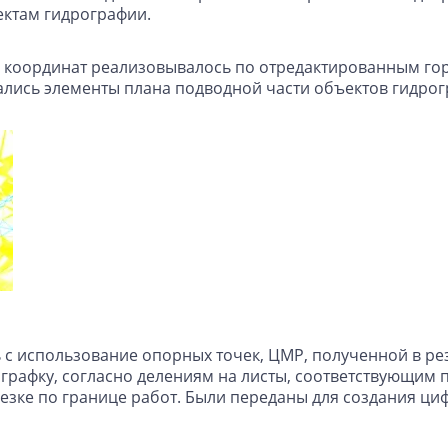
ектам гидрографии.
е координат реализовывалось по отредактированным гор
ались элементы плана подводной части объектов гидрог
с использование опорных точек, ЦМР, полученной в рез
рафку, согласно делениям на листы, соответствующим п
езке по границе работ. Были переданы для создания ци