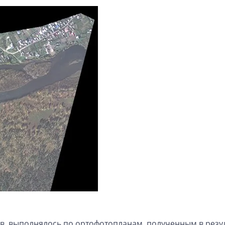
в, выполнялось по ортофотопланам, полученным в резу