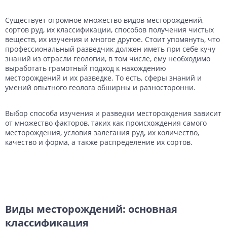
Данные с российских спутников
Водное хозяйство
Водное хозяйство
Существует огромное множество видов месторождений,
сортов руд, их классификации, способов получения чистых
Картография
Картография
Топографические, тематические и специальные карты
веществ, их изучения и многое другое. Стоит упомянуть, что
профессиональный разведчик должен иметь при себе кучу
Банковское дело и Страхование
Судебная экспертиза
знаний из отрасли геологии, в том числе, ему необходимо
выработать грамотный подход к нахождению
Оборона и Геопространственная разведка
месторождений и их разведке. То есть, сферы знаний и
умений опытного геолога обширны и разносторонни.
Выбор способа изучения и разведки месторождения зависит
от множество факторов, таких как происхождения самого
месторождения, условия залегания руд, их количество,
качество и форма, а также распределение их сортов.
Виды месторождений: основная
классификация