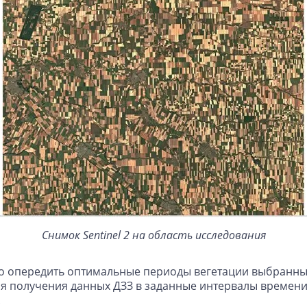
Снимок Sentinel 2 на область исследования
опередить оптимальные периоды вегетации выбранных 
ля получения данных ДЗЗ в заданные интервалы времен
.