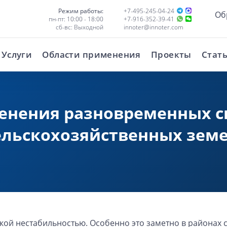
Режим работы:
+7-495-245-04-24
Об
пн-пт: 10:00 - 18:00
+7-916-352-39-41
сб-вс: Выходной
innoter@innoter.com
Услуги
Области применения
Проекты
Стат
нения разновременных сн
ельскохозяйственных зем
кой нестабильностью. Особенно это заметно в районах 