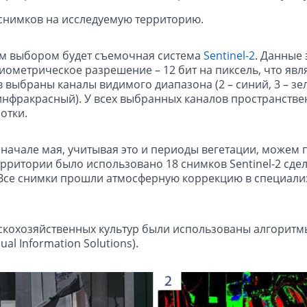
снимков на исследуемую территорию.
ым выбором будет съемочная система
Sentinel-2
. Данные 
иометрическое разрешение – 12 бит на пиксель, что явл
 выбраны каналы видимого диапазона (2 – синий, 3 – зел
инфракрасный). У всех выбранных каналов пространстве
отки.
 начале мая, учитывая это и периоды вегетации, можем
рритории было использовано 18 снимков Sentinel-2 сдел
й. Все снимки прошли атмосферную коррекцию в специ
скохозяйственных культур были использованы алгоритм
al Information Solutions).