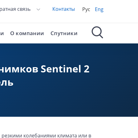
ратная связь
Контакты
Рус
Eng
ьи
О компании
Спутники
имков Sentinel 2
ель
с резкими колебаниями климата или в