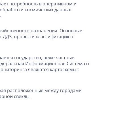
тает потребность в оперативном и
 обработки космических данных
.
зяйственного назначения. Основные
к ДДЗ, провести классификацию с
ается государство, реже частные
 Федеральная Информационная Система о
мониторинга являются картосхемы с
края расположенные между городами
арной свеклы.