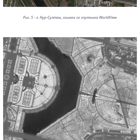
Рис. 5 - г. Нур-Султан, снимок со спутника WorldView