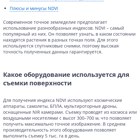
Данные с российских спутников
Водное хозяйство
Водное хозяйство
Плюсы и минусы NDVI
Картография
Картография
Топографические, тематические и специальные карты
Современное точное земледелие предполагает
использование разнообразных индексов. NDVI – самый
Банковское дело и Страхование
Судебная экспертиза
популярный из них. Он позволяет узнать, в каком состоянии
находятся растения в разных точках поля. Для этого
Оборона и Геопространственная разведка
используются спутниковые снимки, поэтому высокая
точность полученных данных гарантируется.
Какое оборудование используется для
съемки поверхности
Для получения индекса NDVI используют космические
аппараты, самолеты, БПЛА, мультироторные дроны,
оснащенные NIR камерами. Съемку проводят из космоса или
воздушными носителями с высот 300–700 м, что позволяет
получить максимально точное изображение. В среднем
производительность этого оборудования позволяет
выполнить съемку 5 тыс. га в день.