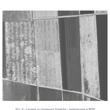
Рис. 4 - Снимок со спутника TripleSat - перерасчет в NDVI