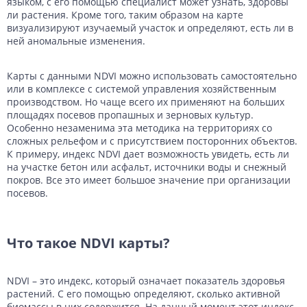
языком, с его помощью специалист может узнать, здоровы
ли растения. Кроме того, таким образом на карте
визуализируют изучаемый участок и определяют, есть ли в
ней аномальные изменения.
Карты с данными NDVI можно использовать самостоятельно
или в комплексе с системой управления хозяйственным
производством. Но чаще всего их применяют на больших
площадях посевов пропашных и зерновых культур.
Особенно незаменима эта методика на территориях со
сложных рельефом и с присутствием посторонних объектов.
К примеру, индекс NDVI дает возможность увидеть, есть ли
на участке бетон или асфальт, источники воды и снежный
покров. Все это имеет большое значение при организации
посевов.
Что такое NDVI карты?
NDVI – это индекс, который означает показатель здоровья
растений. С его помощью определяют, сколько активной
биомассы в них содержится. На данный момент этот индекс