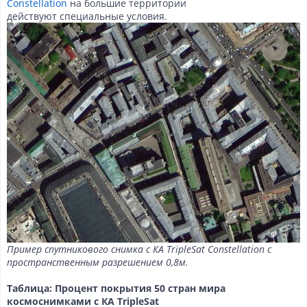
Constellation
на большие территории
Данные с российских спутников
Водное хозяйство
Водное хозяйство
действуют специальные условия.
Картография
Картография
Топографические, тематические и специальные карты
Банковское дело и Страхование
Судебная экспертиза
Оборона и Геопространственная разведка
Пример спутникового снимка с КА TripleSat Constellation с
пространственным разрешением 0,8м.
Таблица: Процент покрытия 50 стран мира
космоснимками с КА TripleSat