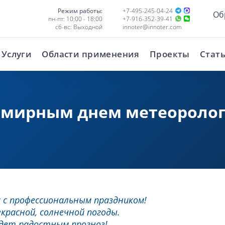
Режим работы:
+7-495-245-04-24
Об
пн-пт: 10:00 - 18:00
+7-916-352-39-41
сб-вс: Выходной
innoter@innoter.com
Услуги
Области применения
Проекты
Стат
емирным днем метеоролог
с с профессиональным праздником!
екрасной, солнечной погоды.
удет радостным прогноз!