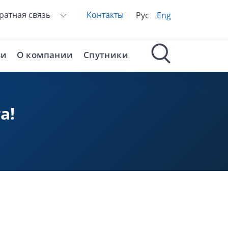
ратная связь
Контакты
Рус
Eng
ьи
О компании
Спутники
а!