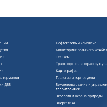
ании
Нефтегазовый комплекс
дство
Мониторинг сельского хозяйс
зии
Телеком
ды
Транспортная инфраструктур
ии
Картография
ь терминов
Геология и горное дело
ки ДЗЗ
Землепользование и управле
территориями
Экология и охрана природы
Энергетика