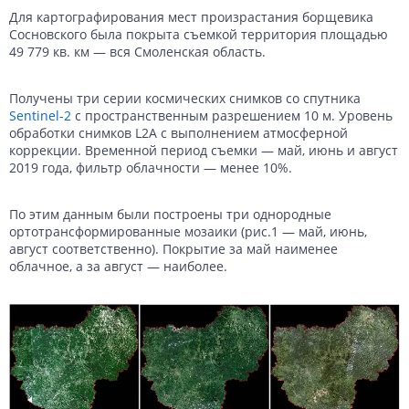
Для картографирования мест произрастания борщевика
Данные с российских спутников
Водное хозяйство
Водное хозяйство
Сосновского была покрыта съемкой территория площадью
49 779 кв. км — вся Смоленская область.
Картография
Картография
Топографические, тематические и специальные карты
Банковское дело и Страхование
Судебная экспертиза
Получены три серии космических снимков со спутника
Sentinel-2
с пространственным разрешением 10 м. Уровень
Оборона и Геопространственная разведка
обработки снимков L2A с выполнением атмосферной
коррекции. Временной период съемки — май, июнь и август
2019 года, фильтр облачности — менее 10%.
По этим данным были построены три однородные
ортотрансформированные мозаики (рис.1 — май, июнь,
август соответственно). Покрытие за май наименее
облачное, а за август — наиболее.