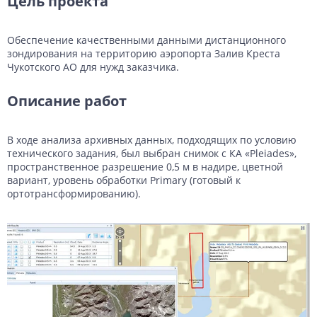
Цель проекта
Данные с российских спутников
Водное хозяйство
Водное хозяйство
Обеспечение качественными данными дистанционного
Картография
Картография
Топографические, тематические и специальные карты
зондирования на территорию аэропорта Залив Креста
Чукотского АО для нужд заказчика.
Банковское дело и Страхование
Судебная экспертиза
Описание работ
Оборона и Геопространственная разведка
В ходе анализа архивных данных, подходящих по условию
технического задания, был выбран снимок c КА «Pleiades»,
пространственное разрешение 0,5 м в надире, цветной
вариант, уровень обработки Primary (готовый к
ортотрансформированию).