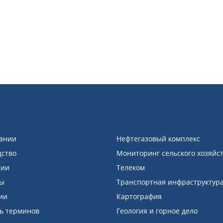
ании
Нефтегазовый комплекс
дство
Мониторинг сельского хозяйс
зии
Телеком
ды
Транспортная инфраструктур
ии
Картография
ь терминов
Геология и горное дело