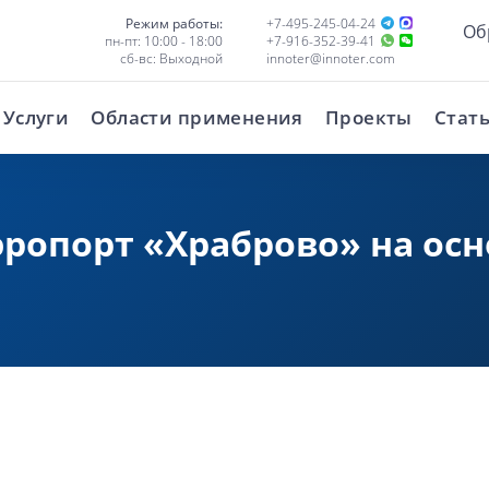
Режим работы:
+7-495-245-04-24
Об
пн-пт: 10:00 - 18:00
+7-916-352-39-41
сб-вс: Выходной
innoter@innoter.com
Услуги
Области применения
Проекты
Стат
ропорт «Храброво» на осн