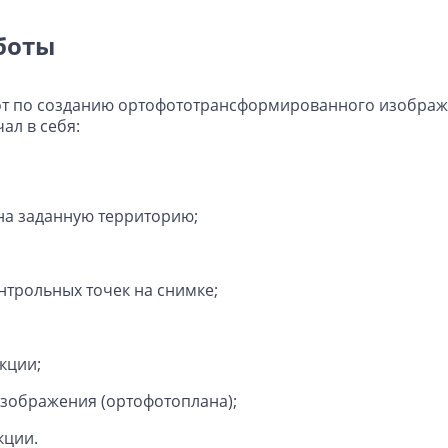
боты
от по созданию ортофототрансформированного изображ
ал в себя:
на заданную территорию;
трольных точек на снимке;
кции;
зображения (ортофотоплана);
кции.