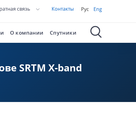
ратная связь
Контакты
Рус
Eng
ьи
О компании
Спутники
ове SRTM X-band