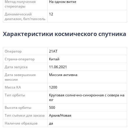
Метод получения
На одном витке
стереопары
Динамический
12
диапазон, бит/пиксель
Характеристики космического спутника
Оператор
21AT
Страна-оператор
Китай
Дата запуска
11.06.2021
Дата завершения
Миссия активна
миссии
Масса КА
1200
Тип орбиты
Круговая солнечно-синхронная с севера на
юг
Высота орбиты
500
Тип съёмки для заказа
Архив/Новая
Наличие образцов
да