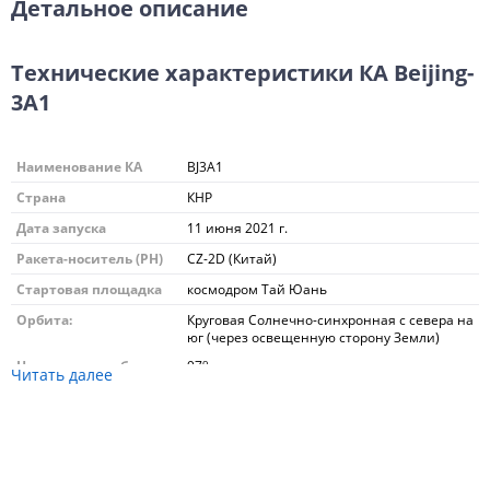
Детальное описание
Технические характеристики КА Beijing-
3A1
Наименование КА
BJ3A1
Страна
КНР
Дата запуска
11 июня 2021 г.
Ракета-носитель (РН)
CZ-2D (Китай)
Стартовая площадка
космодром Тай Юань
Орбита:
Круговая Солнечно-синхронная с севера на
юг (через освещенную сторону Земли)
о
Наклонение орбиты
97
Читать далее
Высота, км
500
Период обращения
95 минут
Повторная съемка (на
< 4 суток
о
широте 40
)