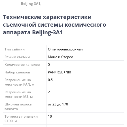
Beijing-3A1,
Технические характеристики
съемочной системы космического
аппарата Beijing-3A1
Тип съёмки
Оптико-электронная
Режим съёмки
Моно и Стерео
Количество каналов
5
Набор каналов
PAN+RGB+NIR
Разрешение на
0.5
местности PAN, м
Разрешение на
2
местности MS, м
Ширина полосы
от 23 до 170
захвата
Точность привязки
10
CE90, м