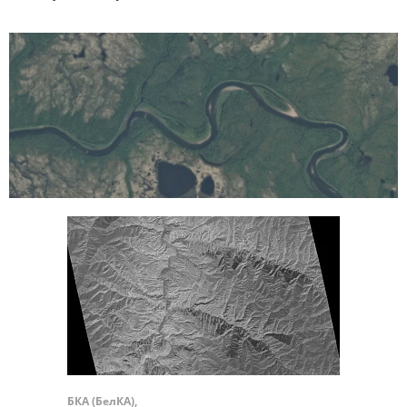
БКА (БелКА),