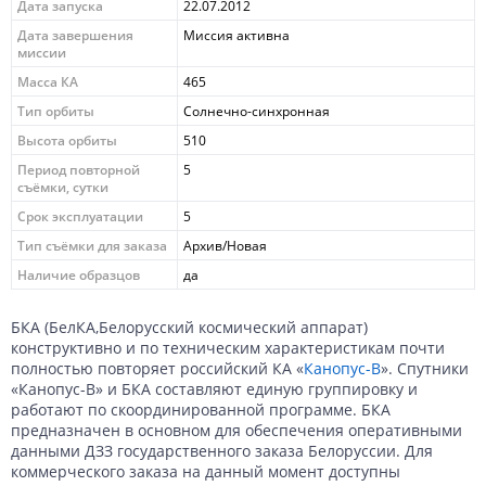
Дата запуска
22.07.2012
Дата завершения
Миссия активна
миссии
Масса КА
465
Тип орбиты
Солнечно-синхронная
Высота орбиты
510
Период повторной
5
съёмки, сутки
Срок эксплуатации
5
Тип съёмки для заказа
Архив/Новая
Наличие образцов
да
БКА (БелКА,Белорусский космический аппарат)
конструктивно и по техническим характеристикам почти
полностью повторяет российский КА «
Канопус-В
». Спутники
«Канопус-В» и БКА составляют единую группировку и
работают по скоординированной программе. БКА
предназначен в основном для обеспечения оперативными
данными ДЗЗ государственного заказа Белоруссии. Для
коммерческого заказа на данный момент доступны