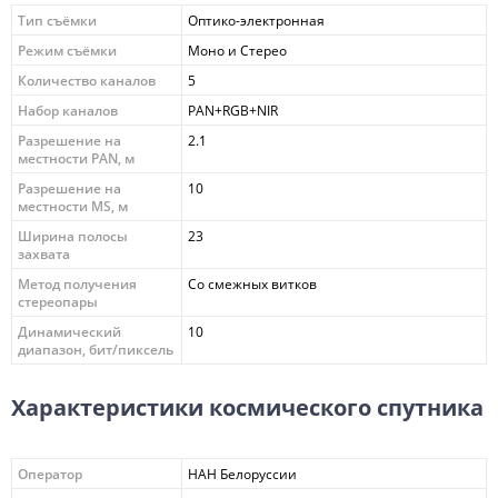
Тип съёмки
Оптико-электронная
Режим съёмки
Моно и Стерео
Количество каналов
5
Набор каналов
PAN+RGB+NIR
Разрешение на
2.1
местности PAN, м
Разрешение на
10
местности MS, м
Ширина полосы
23
захвата
Метод получения
Со смежных витков
стереопары
Динамический
10
диапазон, бит/пиксель
Характеристики космического спутника
Оператор
НАН Белоруссии