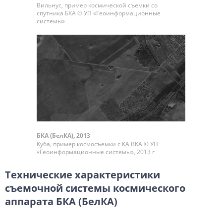
Вильнус, пример космической съемки со
спутника БКА © УП «Геоинформационные
системы»
БКА (БелКА), 2013
Куба, пример космосъемки с КА BKA © УП
«Геоинформационные системы», 2013 г
Технические характеристики
съемочной системы космического
аппарата БКА (БелКА)