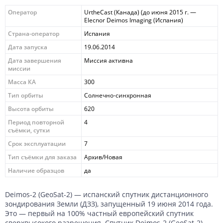
Оператор
UrtheCast (Канада) (до июня 2015 г. —
Elecnor Deimos Imaging (Испания)
Страна-оператор
Испания
Дата запуска
19.06.2014
Дата завершения
Миссия активна
миссии
Масса КА
300
Тип орбиты
Солнечно-синхронная
Высота орбиты
620
Период повторной
4
съёмки, сутки
Срок эксплуатации
7
Тип съёмки для заказа
Архив/Новая
Наличие образцов
да
Deimos-2 (GeoSat-2) — испанский спутник дистанционного
зондирования Земли (ДЗЗ), запущенный 19 июня 2014 года.
Это — первый на 100% частный европейский спутник
сверхвысокого разрешения. Спутник Deimos-2 (GeoSat-2)