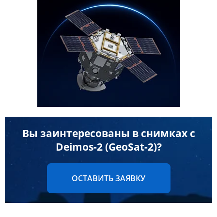
Данные с российских спутников
Водное хозяйство
Водное хозяйство
Картография
Картография
Топографические, тематические и специальные карты
Банковское дело и Страхование
Судебная экспертиза
Оборона и Геопространственная разведка
Вы заинтересованы в снимках с
Deimos-2 (GeoSat-2)?
ОСТАВИТЬ ЗАЯВКУ