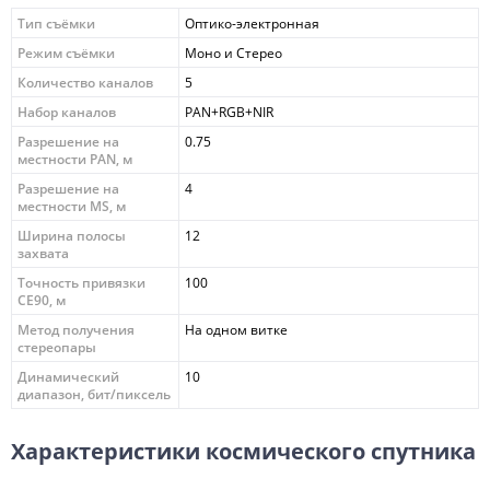
Тип съёмки
Оптико-электронная
Режим съёмки
Моно и Стерео
Количество каналов
5
Набор каналов
PAN+RGB+NIR
Разрешение на
0.75
местности PAN, м
Разрешение на
4
местности MS, м
Ширина полосы
12
захвата
Точность привязки
100
CE90, м
Метод получения
На одном витке
стереопары
Динамический
10
диапазон, бит/пиксель
Характеристики космического спутника