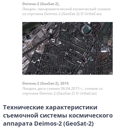
Deimos-2 (GeoSat-2),
Лондон, панхроматический космический снимок
со спутника Deimos-2 (GeoSat-2) © UrtheCast
Deimos-2 (GeoSat-2), 2015
Лондон, дата съемки 06.04.2015 г., снимок со
спутника Deimos-2 (GeoSat-2) © UrtheCast
Технические характеристики
съемочной системы космического
аппарата Deimos-2 (GeoSat-2)