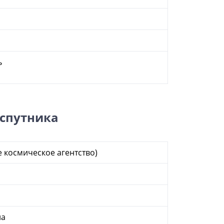
ь
 спутника
 космическое агентство)
на