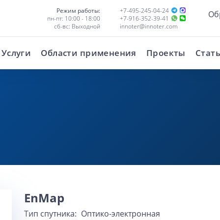
Режим работы:
+7-495-245-04-24
Об
пн-пт: 10:00 - 18:00
+7-916-352-39-41
сб-вс: Выходной
innoter@innoter.com
Услуги
Области применения
Проекты
Стат
EnMap
Тип спутника:
Оптико-электронная