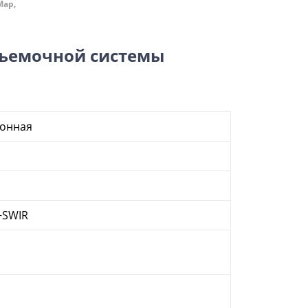
Map,
съемочной системы
ронная
+SWIR