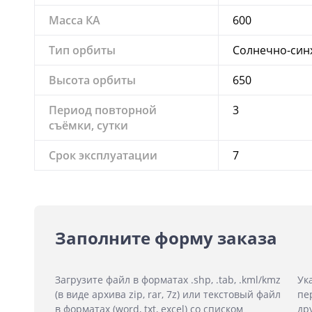
Масса КА
600
Тип орбиты
Солнечно-син
Высота орбиты
650
Период повторной
3
съёмки, сутки
Срок эксплуатации
7
Заполните форму заказа
Загрузите файл в форматах .shp, .tab, .kml/kmz
Ук
(в виде архива zip, rar, 7z) или текстовый файл
пе
в форматах (word, txt, excel) со списком
др