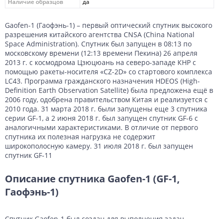
Наличие образцов
да
Gaofen-1 (Гаофэнь-1) – первый оптический спутник высокого
разрешения китайского агентства CNSA (China National
Space Administration). Спутник был запущен в 08:13 по
московскому времени (12:13 времени Пекина) 26 апреля
2013 г. с космодрома Цзюцюань на северо-западе КНР с
помощью ракеты-носителя «CZ-2D» со стартового комплекса
LC43. Программа гражданского назначения HDEOS (High-
Definition Earth Observation Satellite) была предложена ещё в
2006 году, одобрена правительством Китая и реализуется с
2010 года. 31 марта 2018 г. были запущены еще 3 спутника
серии GF-1, а 2 июня 2018 г. был запущен спутник GF-6 с
аналогичными характеристиками. В отличие от первого
спутника их полезная нагрузка не содержит
широкополосную камеру. 31 июля 2018 г. был запущен
спутник GF-11
Описание спутника Gaofen-1 (GF-1,
Гаофэнь-1)
Спутник Gaofen-1 был создан для выполнения задач