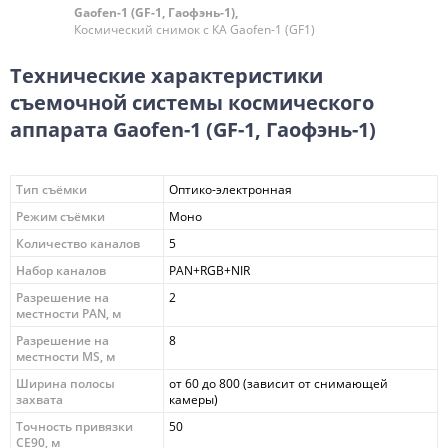
Gaofen-1 (GF-1, Гаофэнь-1),
Космический снимок с КА Gaofen-1 (GF1)
Технические характеристики
съемочной системы космического
аппарата Gaofen-1 (GF-1, Гаофэнь-1)
Тип съёмки
Оптико-электронная
Режим съёмки
Моно
Количество каналов
5
Набор каналов
PAN+RGB+NIR
Разрешение на
2
местности PAN, м
Разрешение на
8
местности MS, м
Ширина полосы
от 60 до 800 (зависит от снимающей
захвата
камеры)
Точность привязки
50
CE90, м