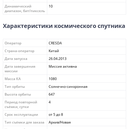
Динамический
10
диапазон, бит/пиксель
Характеристики космического спутника
Оператор
CRESDA
Страна-оператор
Китай
Дата запуска
26.04.2013
Дата завершения
Миссия активна
миссии
Масса КА
1080
Тип орбиты
Солнечно-синхронная
Высота орбиты
647
Период повторной
4
съёмки, сутки
Срок эксплуатации
от 5 до 8
Тип съёмки для заказа
Архив/Новая