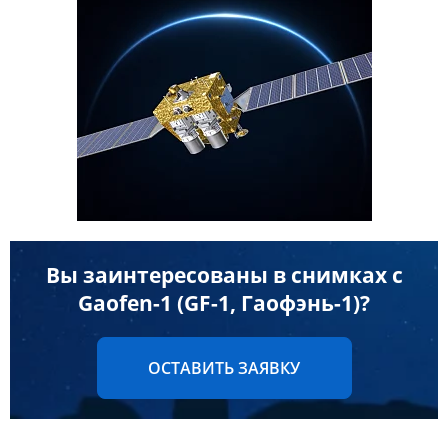
Данные с российских спутников
Водное хозяйство
Водное хозяйство
Картография
Картография
Топографические, тематические и специальные карты
Банковское дело и Страхование
Судебная экспертиза
Оборона и Геопространственная разведка
Вы заинтересованы в снимках с
Gaofen-1 (GF-1, Гаофэнь-1)?
ОСТАВИТЬ ЗАЯВКУ