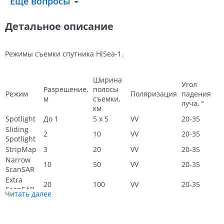
Еще вопросы
Детальное описание
Режимы съемки спутника HiSea-1.
Ширина
Угол
Разрешение,
полосы
Режим
Поляризация
падения
м
съемки,
луча, °
км
Spotlight
До 1
5 x 5
VV
20-35
Sliding
2
10
VV
20-35
Spotlight
StripMap
3
20
VV
20-35
Narrow
10
50
VV
20-35
ScanSAR
Extra
20
100
VV
20-35
ScanSAR
Читать далее