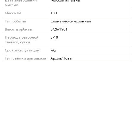
Дата завершения
Миссия активна
миссии
Масса КА
180
Тип орбиты
Солнечно-синхронная
Высота орбиты
5/26/1901
Период повторной
3-10
съёмки, сутки
Срок эксплуатации
н/д
Тип съёмки для заказа
Архив/Новая