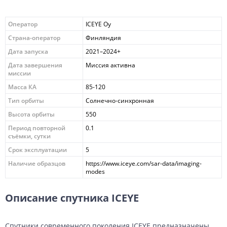
Оператор
ICEYE Oy
Страна-оператор
Финляндия
Дата запуска
2021–2024+
Дата завершения
Миссия активна
миссии
Масса КА
85-120
Тип орбиты
Солнечно-синхронная
Высота орбиты
550
Период повторной
0.1
съёмки, сутки
Срок эксплуатации
5
Наличие образцов
https://www.iceye.com/sar-data/imaging-
modes
Описание спутника ICEYE
Спутники современного поколения ICEYE предназначены