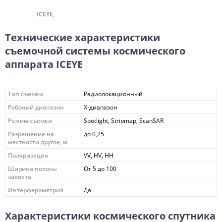
ICEYE,
Технические характеристики
съемочной системы космического
аппарата ICEYE
Тип съёмки
Радиолокационный
Рабочий диапазон
X-диапазон
Режим съёмки
Spotlight, Stripmap, ScanSAR
Разрешение на
до 0,25
местности другое, м
Поляризация
VV, HV, HH
Ширина полосы
От 5 до 100
захвата
Интерферометрия
Да
Характеристики космического спутника