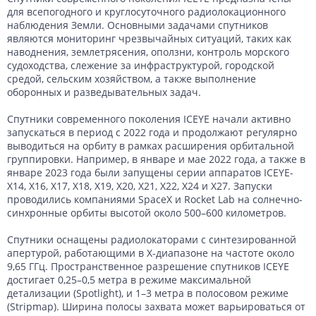
для всепогодного и круглосуточного радиолокационного
наблюдения Земли. Основными задачами спутников
являются мониторинг чрезвычайных ситуаций, таких как
наводнения, землетрясения, оползни, контроль морского
судоходства, слежение за инфраструктурой, городской
средой, сельским хозяйством, а также выполнение
оборонных и разведывательных задач.
Спутники современного поколения ICEYE начали активно
запускаться в период с 2022 года и продолжают регулярно
выводиться на орбиту в рамках расширения орбитальной
группировки. Например, в январе и мае 2022 года, а также в
январе 2023 года были запущены серии аппаратов ICEYE-
X14, X16, X17, X18, X19, X20, X21, X22, X24 и X27. Запуски
проводились компаниями SpaceX и Rocket Lab на солнечно-
синхронные орбиты высотой около 500–600 километров.
Спутники оснащены радиолокаторами с синтезированной
апертурой, работающими в X-диапазоне на частоте около
9,65 ГГц. Пространственное разрешение спутников ICEYE
достигает 0,25–0,5 метра в режиме максимальной
детализации (Spotlight), и 1–3 метра в полосовом режиме
(Stripmap). Ширина полосы захвата может варьироваться от