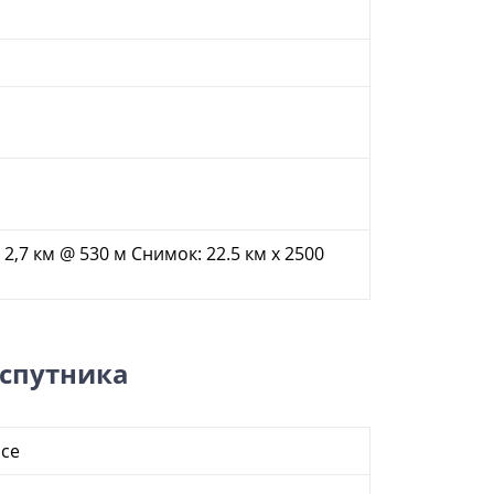
х 2,7 км @ 530 м Снимок: 22.5 км х 2500
 спутника
ace