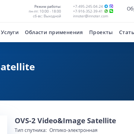
Режим работы:
+7-495-245-04-24
Об
пн-пт: 10:00 - 18:00
+7-916-352-39-41
сб-вс: Выходной
innoter@innoter.com
Услуги
Области применения
Проекты
Стат
tellite
OVS-2 Video&Image Satellite
Тип спутника:
Оптико-электронная