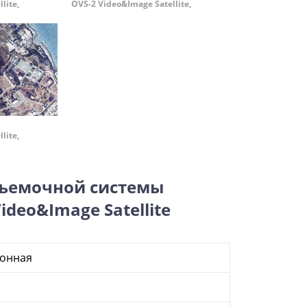
lite,
OVS-2 Video&Image Satellite,
lite,
съемочной системы
deo&Image Satellite
ронная