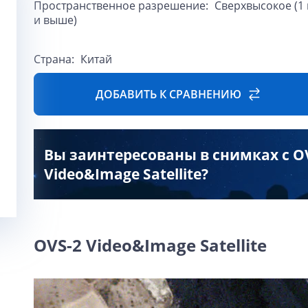
Пространственное разрешение:
Сверхвысокое (1
и выше)
Страна:
Китай
ДОБАВИТЬ К СРАВНЕНИЮ
Вы заинтересованы в снимках с O
Video&Image Satellite?
OVS-2 Video&Image Satellite