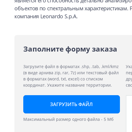
является его способность детально анализиро
объектов по спектральным характеристикам. 
компания Leonardo S.p.A.
Заполните форму заказа
Загрузите файл в форматах .shp, .tab, .kml/kmz
Ук
(в виде архива zip, rar, 7z) или текстовый файл
пе
в форматах (word, txt, excel) со списком
др
координат. Укажите название территории.
св
ЗАГРУЗИТЬ ФАЙЛ
Максимальный размер одного файла - 5 Мб