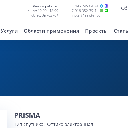
Режим работы:
+7-495-245-04-24
Об
пн-пт: 10:00 - 18:00
+7-916-352-39-41
сб-вс: Выходной
innoter@innoter.com
Услуги
Области применения
Проекты
Стат
PRISMA
Тип спутника:
Оптико-электронная