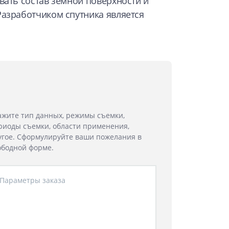
вать состав земной поверхности и
Разработчиком спутника является
ажите тип данных, режимы съемки,
риоды съемки, области применения,
угое. Сформулируйте ваши пожелания в
ободной форме.
Параметры заказа