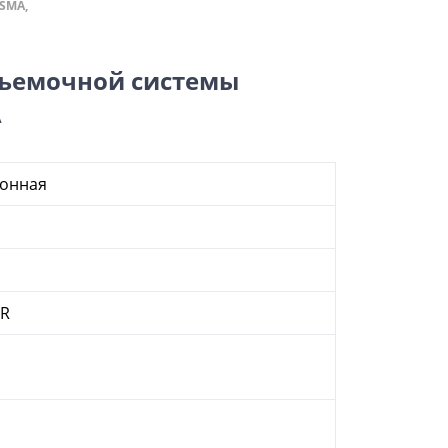
SMA,
съемочной системы
A
ронная
IR