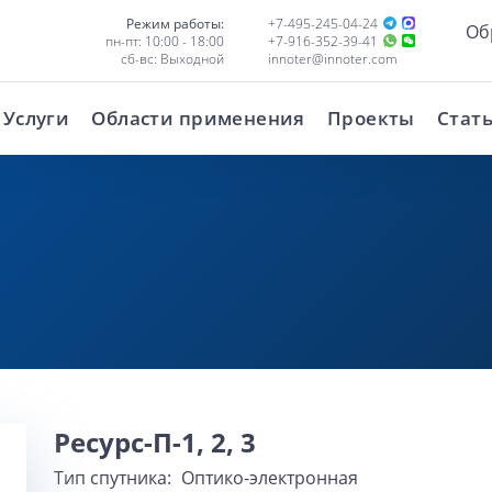
Режим работы:
+7-495-245-04-24
Об
пн-пт: 10:00 - 18:00
+7-916-352-39-41
сб-вс: Выходной
innoter@innoter.com
Услуги
Области применения
Проекты
Стат
Ресурс-П-1, 2, 3
Тип спутника:
Оптико-электронная