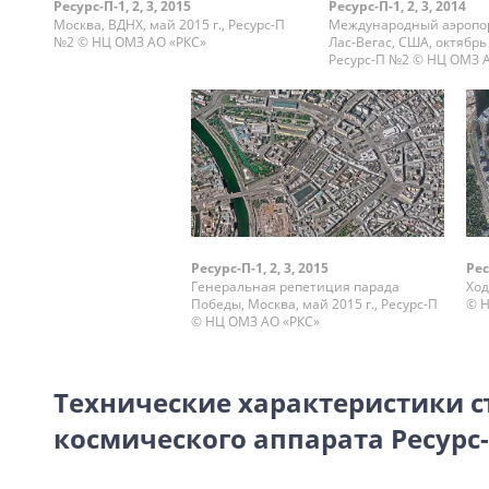
Ресурс-П-1, 2, 3, 2015
Ресурс-П-1, 2, 3, 2014
Москва, ВДНХ, май 2015 г., Ресурс-П
Международный аэропор
№2 © НЦ ОМЗ АО «РКС»
Лас-Вегас, США, октябрь 
Ресурс-П №2 © НЦ ОМЗ 
Ресурс-П-1, 2, 3, 2015
Рес
Генеральная репетиция парада
Ход
Победы, Москва, май 2015 г., Ресурс-П
© Н
© НЦ ОМЗ АО «РКС»
Технические характеристики 
космического аппарата Ресурс-П