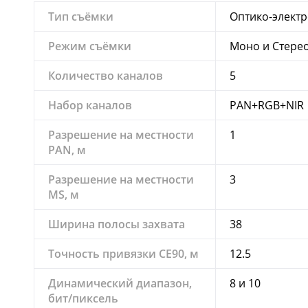
Тип съёмки
Оптико-элект
Режим съёмки
Моно и Стере
Количество каналов
5
Набор каналов
PAN+RGB+NIR
Разрешение на местности
1
PAN, м
Разрешение на местности
3
MS, м
Ширина полосы захвата
38
Точность привязки CE90, м
12.5
Динамический диапазон,
8 и 10
бит/пиксель