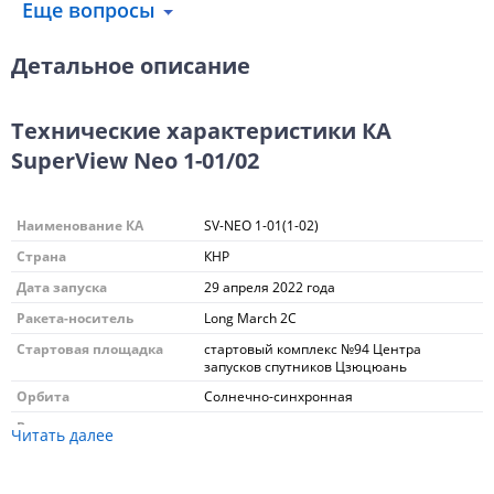
Еще вопросы
Детальное описание
Технические характеристики КА
SuperView Neo 1-01/02
Наименование КА
SV-NEO 1-01(1-02)
Страна
КНР
Дата запуска
29 апреля 2022 года
Ракета-носитель
Long March 2С
Стартовая площадка
стартовый комплекс №94 Центра
запусков спутников Цзюцюань
Орбита
Солнечно-синхронная
Высота, км:
Читать далее
487,4/503,1
SV-NEO 1-01 (Н
/Н
)
р
а