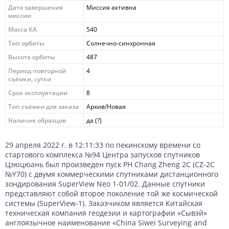
Дата завершения
Миссия активна
миссии
Масса КА
540
Тип орбиты
Солнечно-синхронная
Высота орбиты
487
Период повторной
4
съёмки, сутки
Срок эксплуатации
8
Тип съёмки для заказа
Архив/Новая
Наличие образцов
да (?)
29 апреля 2022 г. в 12:11:33 по пекинскому времени со
стартового комплекса №94 Центра запусков спутников
Цзюцюань был произведен пуск РН Chang Zheng 2C (CZ-2C
№Y70) с двумя коммерческими спутниками дистанционного
зондирования SuperView Neo 1-01/02. Данные спутники
представляют собой второе поколение той же космической
системы (SuperView-1). Заказчиком является Китайская
техническая компания геодезии и картографии «Сывэй»
англоязычное наименование «China Siwei Surveying and