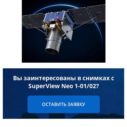
Данные с российских спутников
Водное хозяйство
Водное хозяйство
Картография
Картография
Топографические, тематические и специальные карты
Банковское дело и Страхование
Судебная экспертиза
Оборона и Геопространственная разведка
Вы заинтересованы в снимках с
SuperView Neo 1-01/02?
ОСТАВИТЬ ЗАЯВКУ