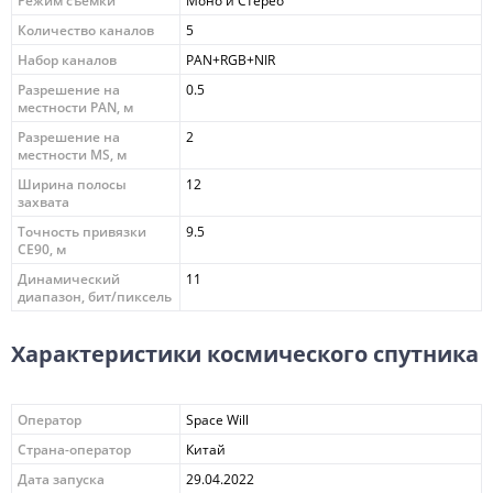
Режим съёмки
Моно и Стерео
Количество каналов
5
Набор каналов
PAN+RGB+NIR
Разрешение на
0.5
местности PAN, м
Разрешение на
2
местности MS, м
Ширина полосы
12
захвата
Точность привязки
9.5
CE90, м
Динамический
11
диапазон, бит/пиксель
Характеристики космического спутника
Оператор
Space Will
Страна-оператор
Китай
Дата запуска
29.04.2022