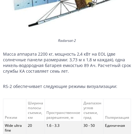
Radarsat-2
Масса аппарата 2200 кг, мощность 2,4 кВт на EOL (две
солнечные панели размерами: 3,73 м х 1,8 м каждая), одна
никель-водородная батарея емкостью 89 Ач. Расчетный срок
службы КА составляет семь лет.
RS-2 обеспечивает следующие режимы визуализации:
Ширина
Диапазон
полосы
углов
съемки,
Пространственное
съемки,
Режим
км
разрешение, м
град
Поляризация
Wide ultra
20
1.6 - 3.3
30 - 50
Единичная
fine