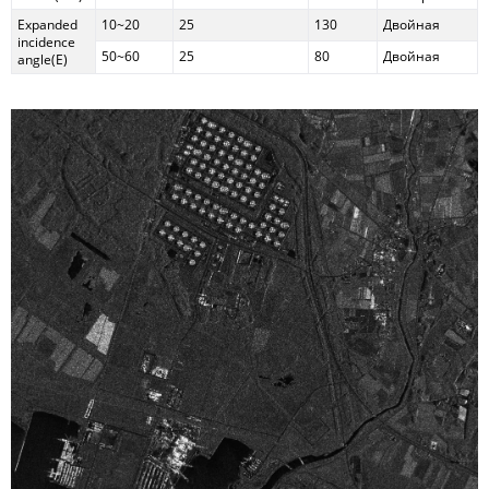
Expanded
10~20
25
130
Двойная
incidence
50~60
25
80
Двойная
angle(E)