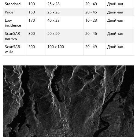
Standard
100
25 x 28
20 - 49
Двойная
Wide
150
25 x 28
20 - 45
Двойная
Low
170
40 x 28
10 - 23
Двойная
incidence
ScanSAR
300
50 x 50
20 - 46
Двойная
narrow
ScanSAR
500
100 x 100
20 - 49
Двойная
wide