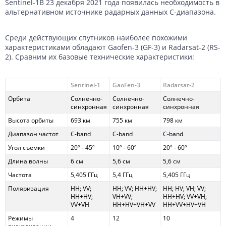
Sentinel-1B 23 декабря 2021 года появилась необходимость в
Данные с российских спутников
Водное хозяйство
Водное хозяйство
альтернативном источнике радарных данных C-диапазона.
Картография
Картография
Топографические, тематические и специальные карты
Среди действующих спутников наиболее похожими
характеристиками обладают Gaofen-3 (GF-3) и Radarsat-2 (RS-
Банковское дело и Страхование
Судебная экспертиза
2). Сравним их базовые технические характеристики:
Оборона и Геопространственная разведка
Sentinel-1
GaoFen-3
Radarsat-2
Орбита
Солнечно-
Солнечно-
Солнечно-
синхронная
синхронная
синхронная
Высота орбиты
693 км
755 км
798 км
Диапазон частот
C-band
C-band
C-band
Угол съемки
20º - 45º
10º - 60º
20º - 60º
Длина волны
6 см
5,6 см
5,6 см
Частота
5,405 ГГц
5,4 ГГц
5,405 ГГц
Поляризация
HH; VV;
HH; VV; HH+HV;
HH; HV; VH; VV;
HH+HV;
VH+VV;
HH+HV; VV+VH;
VV+VH
HH+HV+VH+VV
HH+VV+HV+VH
Режимы
4
12
10