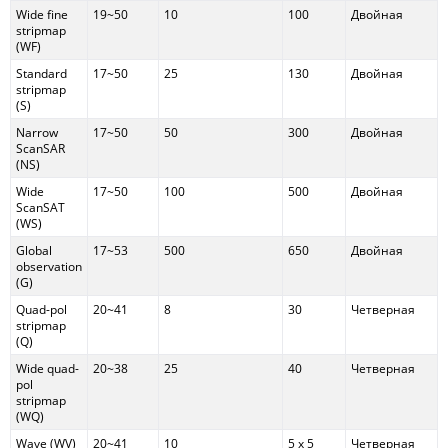
Wide fine
19~50
10
100
Двойная
stripmap
(WF)
Standard
17~50
25
130
Двойная
stripmap
(S)
Narrow
17~50
50
300
Двойная
ScanSAR
(NS)
Wide
17~50
100
500
Двойная
ScanSAT
(WS)
Global
17~53
500
650
Двойная
observation
(G)
Quad-pol
20~41
8
30
Четверная
stripmap
(Q)
Wide quad-
20~38
25
40
Четверная
pol
stripmap
(WQ)
Wave (WV)
20~41
10
5 x 5
Четверная