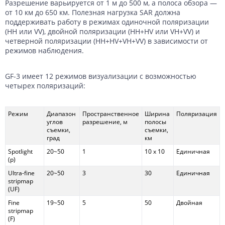
Разрешение варьируется от 1 м до 500 м, а полоса обзора —
от 10 км до 650 км. Полезная нагрузка SAR должна
поддерживать работу в режимах одиночной поляризации
(HH или VV), двойной поляризации (HH+HV или VH+VV) и
четверной поляризации (HH+HV+VH+VV) в зависимости от
режимов наблюдения.
GF-3 имеет 12 режимов визуализации с возможностью
четырех поляризаций:
Режим
Диапазон
Пространственное
Ширина
Поляризация
углов
разрешение, м
полосы
съемки,
съемки,
град
км
Spotlight
20~50
1
10 x 10
Единичная
(p)
Ultra-fine
20~50
3
30
Единичная
stripmap
(UF)
Fine
19~50
5
50
Двойная
stripmap
(F)