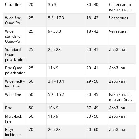
Ultra-fine
20
3 x 3
30 - 40
Селективно
единичная
Wide fine
25
5.2 - 17.3
18 - 42
Четверная
Quad-Pol
Wide
25
9 - 30.0
18 - 42
Четверная
standard
Quad-Pol
Standard
25
25 x 28
20 - 41
Двойная
Quad
polarization
Fine Quad
25
11 x 9
20 - 41
Двойная
polarization
Wide multi-
50
3.1 - 10.4
29 - 50
Двойная
look fine
Wide fine
50
5.2 - 15.2
20 - 45
Единичная
или двойная
Fine
50
10 x 9
37 - 49
Двойная
Multi-look
50
11 x 9
30 - 50
Двойная
fine
High
70
20 x 28
50 - 60
Двойная
incidence