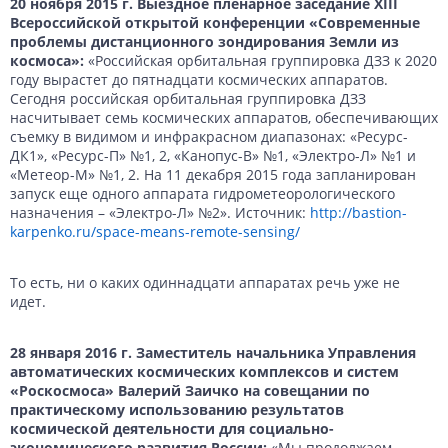
20 ноября 2015 г. Выездное пленарное заседание XIII
Всероссийской открытой конференции «Современные
проблемы дистанционного зондирования Земли из
космоса»:
«Российская орбитальная группировка ДЗЗ к 2020
году вырастет до пятнадцати космических аппаратов.
Сегодня российская орбитальная группировка ДЗЗ
насчитывает семь космических аппаратов, обеспечивающих
съемку в видимом и инфракрасном диапазонах: «Ресурс-
ДК1», «Ресурс-П» №1, 2, «Канопус-В» №1, «Электро-Л» №1 и
«Метеор-М» №1, 2. На 11 декабря 2015 года запланирован
запуск еще одного аппарата гидрометеорологического
назначения – «Электро-Л» №2». Источник:
http://bastion-
karpenko.ru/space-means-remote-sensing/
То есть, ни о каких одиннадцати аппаратах речь уже не
идет.
28 января 2016 г. Заместитель начальника Управления
автоматических космических комплексов и систем
«Роскосмоса» Валерий Заичко на совещании по
практическому использованию результатов
космической деятельности для социально-
экономического развития России:
«Мы продолжаем