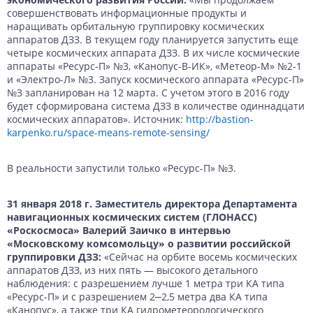
совершенствовать информационные продукты и
наращивать орбитальную группировку космических
аппаратов ДЗЗ. В текущем году планируется запустить еще
четыре космических аппарата ДЗЗ. В их числе космические
аппараты «Ресурс-П» №3, «Канопус-В-ИК», «Метеор-М» №2-1
и «Электро-Л» №3. Запуск космического аппарата «Ресурс-П»
№3 запланирован на 12 марта. С учетом этого в 2016 году
будет сформирована система ДЗЗ в количестве одиннадцати
космических аппаратов». Источник:
http://bastion-
karpenko.ru/space-means-remote-sensing/
В реальности запустили только «Ресурс-П» №3.
31 января 2018 г. Заместитель директора Департамента
навигационных космических систем (ГЛОНАСС)
«Роскосмоса» Валерий Заичко в интервью
«Московскому комсомольцу» о развитии российской
группировки ДЗЗ:
«Сейчас на орбите восемь космических
аппаратов ДЗЗ, из них пять — высокого детального
наблюдения: с разрешением лучше 1 метра три КА типа
«Ресурс-П» и с разрешением 2‒2,5 метра два КА типа
«Канопус», а также три КА гидрометеорологического