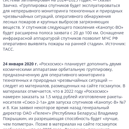
Заичко. «Группировка спутников будет эксплуатироваться
для непрерывного мониторинга техногенных и природных
чрезвычайных ситуаций, оперативного обнаружения
лесных пожаров и крупных выбросов загрязняющих
веществ. У спутников следующего поколения «Канопус-ВО»
будет расширена полоса захвата с 20 до 100 км. Оснащение
инфракрасной аппаратурой спутников позволит МЧС РФ
оперативно выявлять пожары на ранней стадии». Источник:
ТАСС.
24 января 2020 г.
«Роскосмос» планирует дополнить двумя
космическими аппаратами орбитальную группировку,
предназначенную для оперативного мониторинга
техногенных и природных чрезвычайных ситуаций —
следует из материалов, размещенных на сайте госзакупок. В
материалах отмечается, что в 2022 году «Роскосмос»
намерен заказать за 1,5 млрд рублей изготовление ракеты-
носителя «Союз-2-1а» для запуска спутников «Канопус-В» №7
и 8. Как заявил некоторое время назад генеральный
директор ОАО «Пеленг» (Республика Беларусь) Владимир
Покрышкин, их разрешающая способность будет «лучше,
чем полметра». Позже в материалах на сайте госзакупок