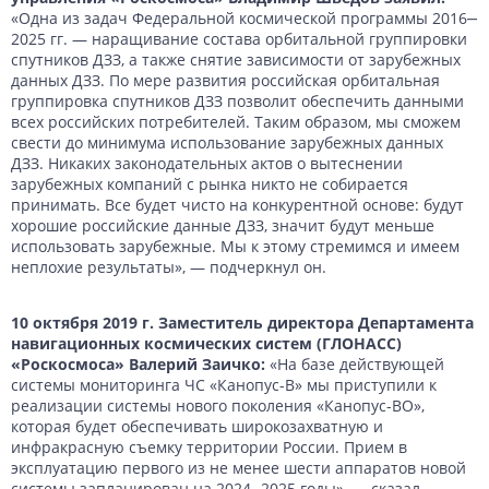
«Одна из задач Федеральной космической программы 2016‒
2025 гг. — наращивание состава орбитальной группировки
спутников ДЗЗ, а также снятие зависимости от зарубежных
данных ДЗЗ. По мере развития российская орбитальная
группировка спутников ДЗЗ позволит обеспечить данными
всех российских потребителей. Таким образом, мы сможем
свести до минимума использование зарубежных данных
ДЗЗ. Никаких законодательных актов о вытеснении
зарубежных компаний с рынка никто не собирается
принимать. Все будет чисто на конкурентной основе: будут
хорошие российские данные ДЗЗ, значит будут меньше
использовать зарубежные. Мы к этому стремимся и имеем
неплохие результаты», — подчеркнул он.
10 октября 2019 г. Заместитель директора Департамента
навигационных космических систем (ГЛОНАСС)
«Роскосмоса» Валерий Заичко:
«На базе действующей
системы мониторинга ЧС «Канопус-В» мы приступили к
реализации системы нового поколения «Канопус-ВО»,
которая будет обеспечивать широкозахватную и
инфракрасную съемку территории России. Прием в
эксплуатацию первого из не менее шести аппаратов новой
системы запланирован на 2024‒2025 годы», — сказал