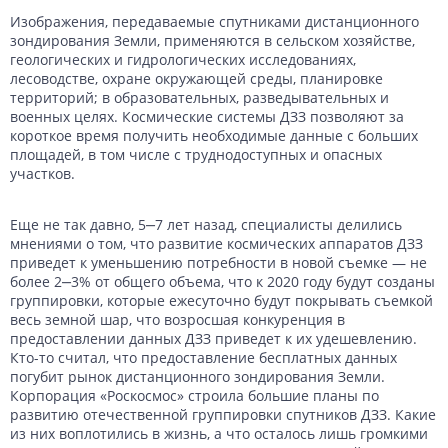
Данные с российских спутников
Водное хозяйство
Водное хозяйство
Изображения, передаваемые спутниками дистанционного
зондирования Земли, применяются в сельском хозяйстве,
геологических и гидрологических исследованиях,
Картография
Картография
Топографические, тематические и специальные карты
лесоводстве, охране окружающей среды, планировке
территорий; в образовательных, разведывательных и
Банковское дело и Страхование
Судебная экспертиза
военных целях. Космические системы ДЗЗ позволяют за
короткое время получить необходимые данные с больших
Оборона и Геопространственная разведка
площадей, в том числе с труднодоступных и опасных
участков.
Еще не так давно, 5‒7 лет назад, специалисты делились
мнениями о том, что развитие космических аппаратов ДЗЗ
приведет к уменьшению потребности в новой съемке — не
более 2‒3% от общего объема, что к 2020 году будут созданы
группировки, которые ежесуточно будут покрывать съемкой
весь земной шар, что возросшая конкуренция в
предоставлении данных ДЗЗ приведет к их удешевлению.
Кто-то считал, что предоставление бесплатных данных
погубит рынок дистанционного зондирования Земли.
Корпорация «Роскосмос» строила большие планы по
развитию отечественной группировки спутников ДЗЗ. Какие
из них воплотились в жизнь, а что осталось лишь громкими