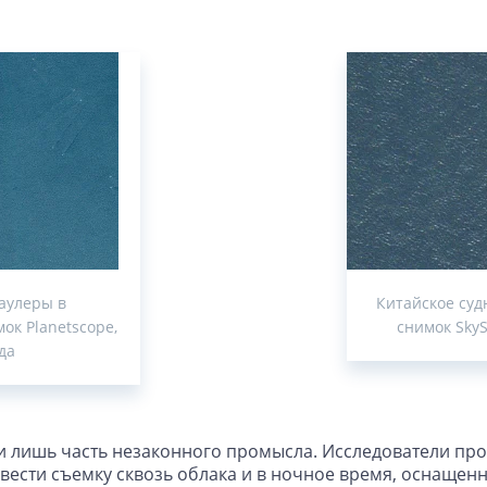
аулеры в
Китайское суд
ок Planetscope,
снимок SkyS
да
и лишь часть незаконного промысла. Исследователи пр
вести съемку сквозь облака и в ночное время, оснаще