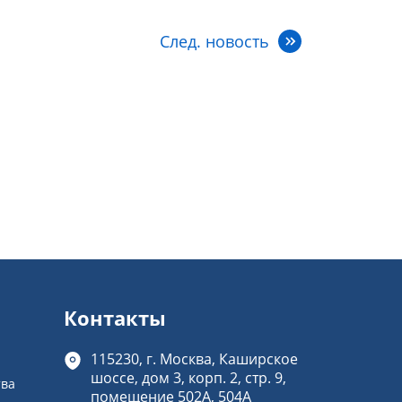
След. новость
Контакты
115230, г. Москва, Каширское
шоссе, дом 3, корп. 2, стр. 9,
тва
помещение 502А, 504А