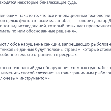
находятся некоторые близлежащие суда.
тляющим, так это то, что все инновационные технологии
вов целых флотов в таком масштабе», — говорит доктор
то тот вид исследований, который повышает прозрачнос
имать по ним обоснованные решения».
дуют любое нарушение санкций, запрещающих рыболовну
тниковые данные будут полезны странам, которые стрем
собенно тем, кто ограничен в ресурсах.
ковых технологий для обнаружения «темных судов» бес
 изменить способ слежения за трансграничным рыболов
 ключевым инструментом».