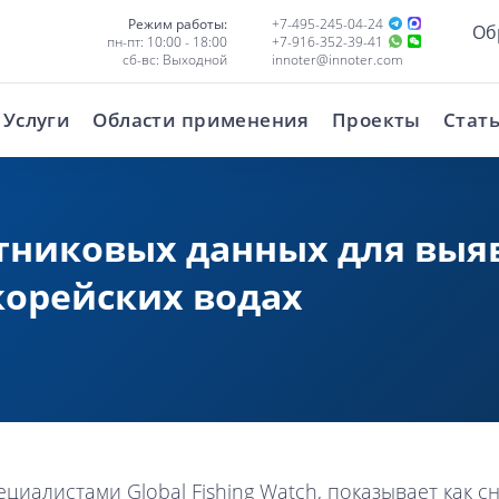
Режим работы:
+7-495-245-04-24
Об
пн-пт: 10:00 - 18:00
+7-916-352-39-41
сб-вс: Выходной
innoter@innoter.com
Услуги
Области применения
Проекты
Стат
тниковых данных для выя
корейских водах
иалистами Global Fishing Watch, показывает как сн