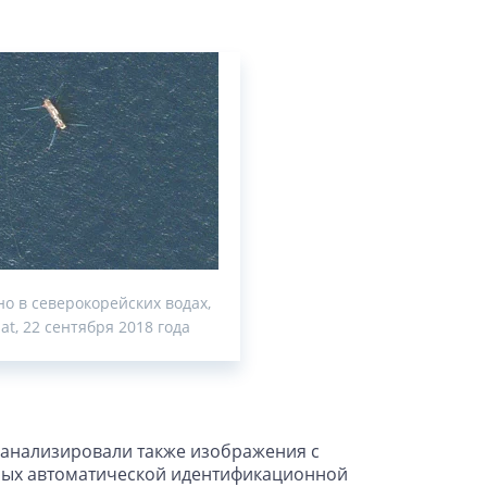
но в северокорейских водах,
at, 22 сентября 2018 года
оанализировали также изображения с
нных автоматической идентификационной