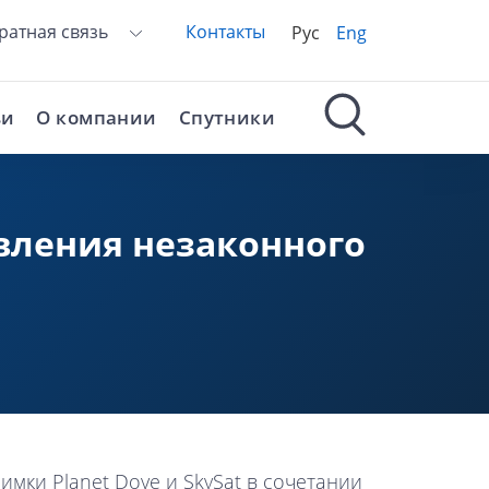
ратная связь
Контакты
Рус
Eng
ьи
О компании
Спутники
вления незаконного
имки Planet Dove и SkySat в сочетании