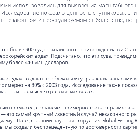
ями использовались для выявления масштабного н
 Исследование показало ценность спутниковых сн
 в незаконном и нерегулируемом рыболовстве, не 
то более 900 судов китайского происхождения в 2017 год
окорейских водах. Подсчитано, что эти суда, по-видим
мму более 440 млн долларов.
ные суда» создают проблемы для управления запасами к
имерно на 80% с 2003 года. Исследование также показал
аконном промысле в российских водах.
ый промысел, составляет примерно треть от размера вс
2, — это самый крупный известный случай незаконного 
 Джейун Парк, старший научный сотрудник Global Fishing
ов, мы создали беспрецедентную по достоверности карт