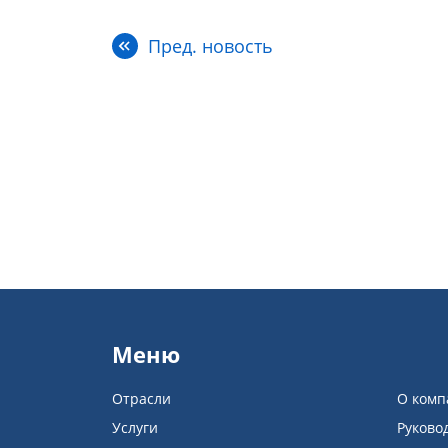
Пред. новость
Меню
Отрасли
О комп
Услуги
Руково