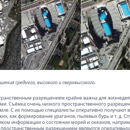
шения среднего, высокого и сверхвысокого.
транственным разрешением крайне важна для жизнедеят
ыми. Съёмка очень низкого пространственного разрешен
емле. С их помощью специалисты оперативно получают
ких, как формирование ураганов, пылевых бурь и т. д. 
ком информации о состоянии морей и океанов, наприме
пространственным разрешением являются оперативность 