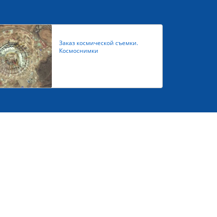
Заказ космической съемки.
Космоснимки