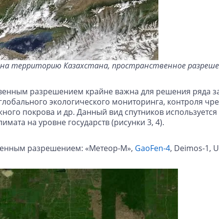
dis на территорию Казахстана, пространственное разреше
енным разрешением крайне важна для решения ряда зада
 глобального экологического мониторинга, контроля чр
ного покрова и др. Данный вид спутников используется 
ата на уровне государств (рисунки 3, 4).
венным разрешением: «Метеор-М»,
GaoFen-4
, Deimos-1, 