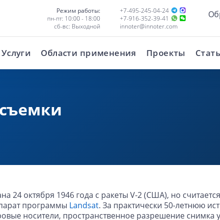
Режим работы:
+7-495-245-04-24
Об
пн-пт: 10:00 - 18:00
+7-916-352-39-41
сб-вс: Выходной
innoter@innoter.com
Услуги
Области применения
Проекты
Стат
 съемки
а 24 октября 1946 года с ракеты V-2 (США), но считаетс
аппарат программы
Landsat
. За практически 50-летнюю и
овые носители, пространственное разрешение снимка улу