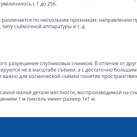
величилось с 1 до 256.
 различается по нескольким признакам: направлению п
типу съёмочной аппаратуры и т. д.
го разрешения спутниковых снимков. В отличие от дру
руются не в масштабе съёмки, а с достаточно большим
ее важно для космической съёмки понятие пространстве
амой малой детали местности, воспроизводимой на сни
шением 1 м пиксель имеет размер 1х1 м.