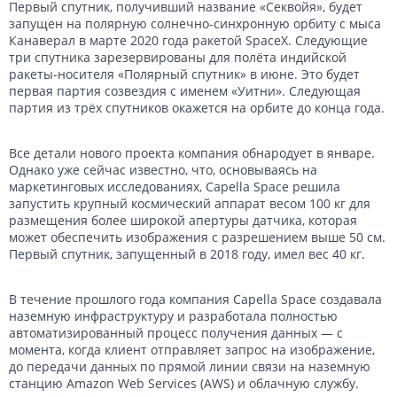
Первый спутник, получивший название «Секвойя», будет
Данные с российских спутников
Водное хозяйство
Водное хозяйство
запущен на полярную солнечно-синхронную орбиту с мыса
Канаверал в марте 2020 года ракетой SpaceX. Следующие
Картография
Картография
Топографические, тематические и специальные карты
три спутника зарезервированы для полёта индийской
ракеты-носителя «Полярный спутник» в июне. Это будет
Банковское дело и Страхование
Судебная экспертиза
первая партия созвездия с именем «Уитни». Следующая
партия из трёх спутников окажется на орбите до конца года.
Оборона и Геопространственная разведка
Все детали нового проекта компания обнародует в январе.
Однако уже сейчас известно, что, основываясь на
маркетинговых исследованиях, Capella Space решила
запустить крупный космический аппарат весом 100 кг для
размещения более широкой апертуры датчика, которая
может обеспечить изображения с разрешением выше 50 см.
Первый спутник, запущенный в 2018 году, имел вес 40 кг.
В течение прошлого года компания Capella Space создавала
наземную инфраструктуру и разработала полностью
автоматизированный процесс получения данных — с
момента, когда клиент отправляет запрос на изображение,
до передачи данных по прямой линии связи на наземную
станцию ​​Amazon Web Services (AWS) и облачную службу.