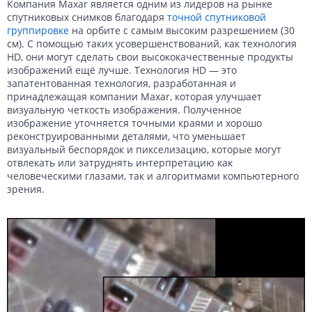
Компания Maxar является одним из лидеров на рынке
Данные с российских спутников
Водное хозяйство
Водное хозяйство
спутниковых снимков благодаря
точной спутниковой
группировке
на орбите с самым высоким разрешением (30
Картография
Картография
Топографические, тематические и специальные карты
см). С помощью таких усовершенствований, как технология
HD, они могут сделать свои высококачественные продукты
изображений ещё лучше. Технология HD — это
Банковское дело и Страхование
Судебная экспертиза
запатентованная технология, разработанная и
принадлежащая компании Maxar, которая улучшает
Оборона и Геопространственная разведка
визуальную четкость изображения. Полученное
изображение уточняется точными краями и хорошо
реконструированными деталями, что уменьшает
визуальный беспорядок и пикселизацию, которые могут
отвлекать или затруднять интерпретацию как
человеческими глазами, так и алгоритмами компьютерного
зрения.