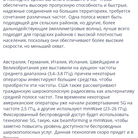
обеспечить высокую пропускную способность и быстрые,
Данные с российских спутников
Водное хозяйство
Водное хозяйство
надежные соединения на больших территориях, требуется
сочетание различных частот. Одна полоса может быть
Картография
Картография
Топографические, тематические и специальные карты
подходящей для сельских районов, но другие, более
дальнодействующие (миллиметровые волны), лучше всего
Банковское дело и Страхование
Судебная экспертиза
подходят для городских районов с высокой плотностью
населения, поскольку они обеспечивают более высокие
Оборона и Геопространственная разведка
скорости, но меньший охват.
Австралия, Германия, Италия, Испания, Швейцария и
Великобритания уже выставили на аукцион частоты
среднего диапазона (3,4–3,8 ГГц), причем некоторые
операторы инвестируют большие средства, чтобы
приобрести эти частоты. США также рассматривают
гражданскую широкополосную радиосвязь как альтернативу
средней полосе частот. Тем временем некоторые
американские операторы уже начали развертывание 5G на
частоте 2,5 ГГц, а другие используют mmWave (23–26 ГГц).
Фиксированный беспроводной доступ будет использовать
технологию 5G, такую, как beamforming и mmWave, чтобы
заметно повысить уровень доступности беспроводных
широкополосных услуг. Данная технология скоро придет и в
Россию.